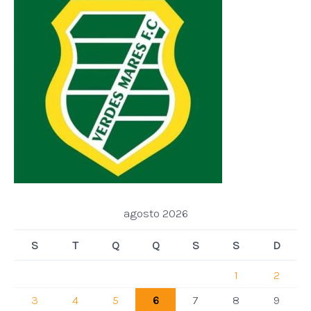
agosto 2026
S
T
Q
Q
S
S
D
1
2
3
4
5
6
7
8
9