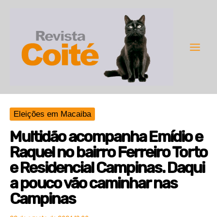
Ir
para
o
conteúdo
Main
Men
Eleições em Macaiba
Multidão acompanha Emídio e
Raquel no bairro Ferreiro Torto
e Residencial Campinas. Daqui
a pouco vão caminhar nas
Campinas