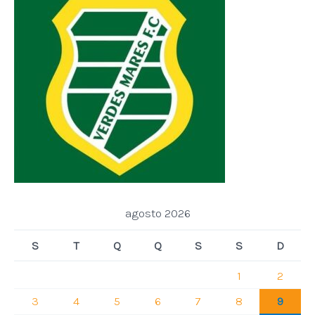
agosto 2026
S
T
Q
Q
S
S
D
1
2
3
4
5
6
7
8
9