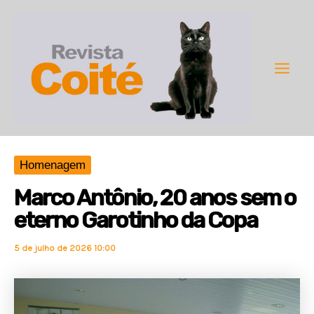
Ir
para
o
conteúdo
Main
Men
Homenagem
Marco Antônio, 20 anos sem o
eterno Garotinho da Copa
5 de julho de 2026 10:00