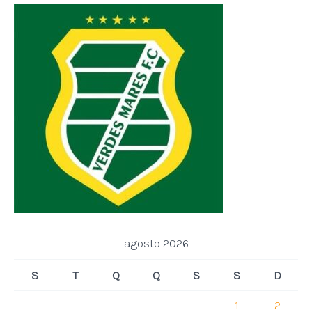
agosto 2026
S
T
Q
Q
S
S
D
1
2