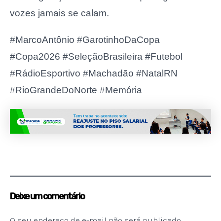
vozes jamais se calam.
#MarcoAntônio #GarotinhoDaCopa
#Copa2026 #SeleçãoBrasileira #Futebol
#RádioEsportivo #Machadão #NatalRN
#RioGrandeDoNorte #Memória
Deixe um comentário
O seu endereço de e-mail não será publicado.