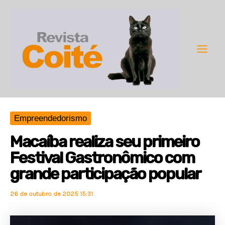
Ir
para
o
conteúdo
Main
Men
Empreendedorismo
Macaíba realiza seu primeiro
Festival Gastronômico com
grande participação popular
26 de outubro de 2025 15:31