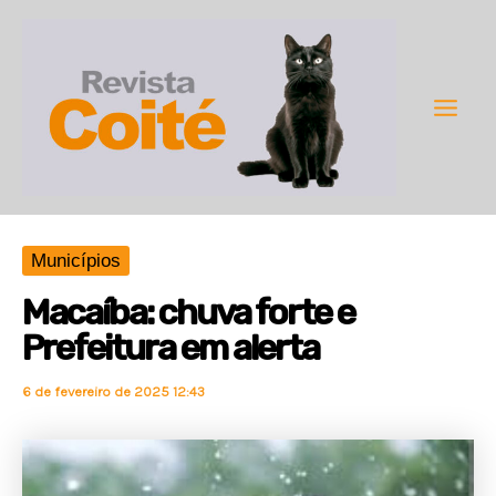
Ir
para
o
conteúdo
Main
Men
Municípios
Macaíba: chuva forte e
Prefeitura em alerta
6 de fevereiro de 2025 12:43