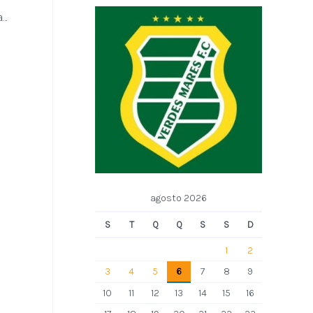
Ordem de serviço para obra de desassoreamento do Rio Jundiaí será assinada na próxima segunda, dia 27
agosto 2026
S
T
Q
Q
S
S
D
1
2
3
4
5
6
7
8
9
10
11
12
13
14
15
16