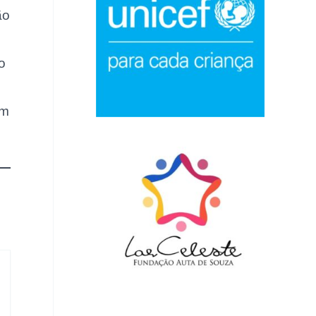
ão
o
am