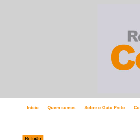
Ir
para
o
conteúdo
Início
Quem somos
Sobre o Gato Preto
Co
Religião