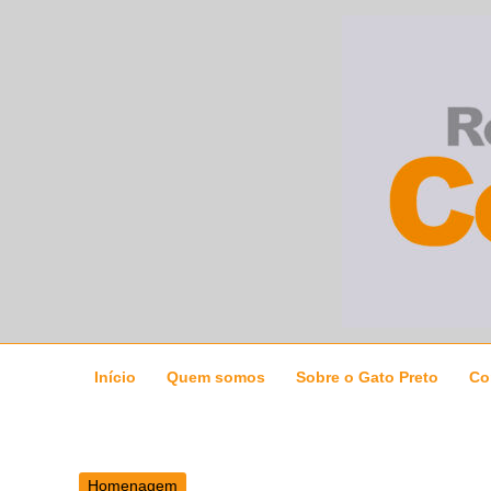
Ir
para
o
conteúdo
Início
Quem somos
Sobre o Gato Preto
Co
Homenagem