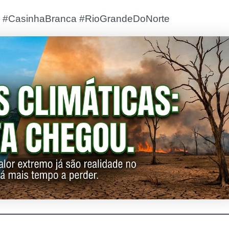
ra #CasinhaBranca #RioGrandeDoNorte