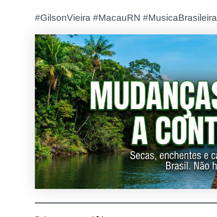
#GilsonVieira #MacauRN #MusicaBrasilei