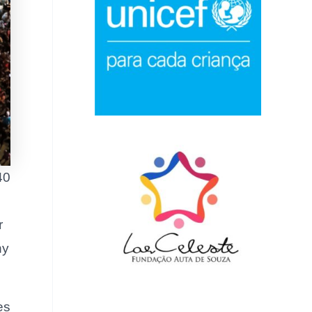
40
r
ny
es