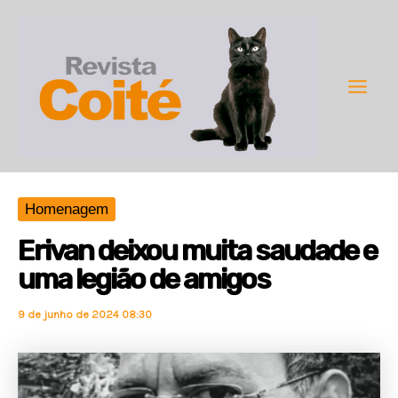
Ir
para
o
conteúdo
Main
Men
Homenagem
Erivan deixou muita saudade e
uma legião de amigos
9 de junho de 2024 08:30