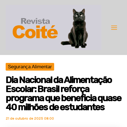
Ir
para
o
conteúdo
Main
Men
Segurança Alimentar
Dia Nacional da Alimentação
Escolar: Brasil reforça
programa que beneficia quase
40 milhões de estudantes
21 de outubro de 2025 08:00