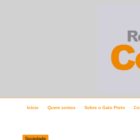
Ir
para
o
conteúdo
Início
Quem somos
Sobre o Gato Preto
Co
Sociedade