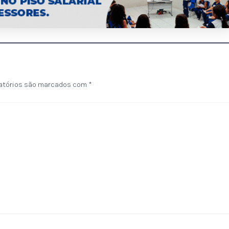
atórios são marcados com
*