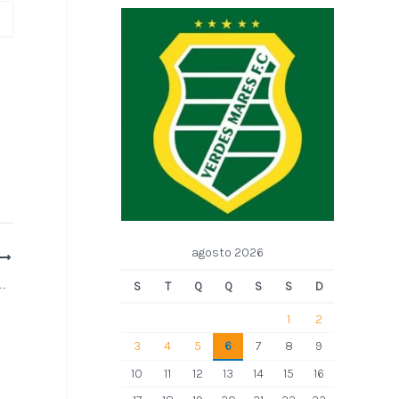
agosto 2026
Presidenta Érika Emídio assina ordem de serviço para construção da primeira sede própria da Câmara Municipal
S
T
Q
Q
S
S
D
1
2
3
4
5
6
7
8
9
10
11
12
13
14
15
16