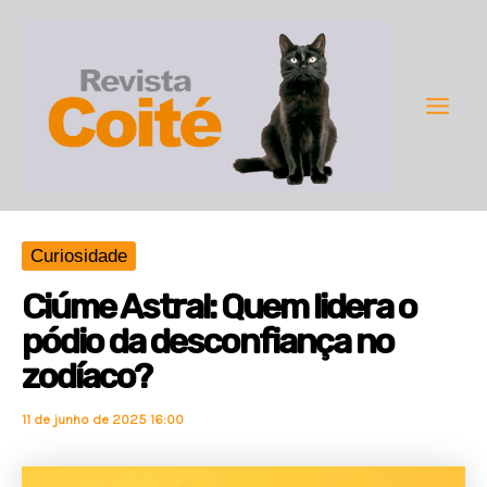
Ir
para
o
conteúdo
Main
Men
Curiosidade
Ciúme Astral: Quem lidera o
pódio da desconfiança no
zodíaco?
11 de junho de 2025 16:00