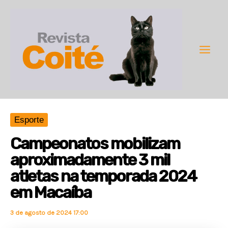
Ir
para
o
conteúdo
Main
Men
Esporte
Campeonatos mobilizam
aproximadamente 3 mil
atletas na temporada 2024
em Macaíba
3 de agosto de 2024 17:00