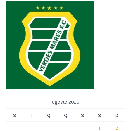
agosto 2026
S
T
Q
Q
S
S
D
1
2