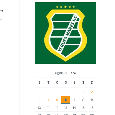
Macaíba é contemplada no novo PAC com CAPS Infanto Juvenil
agosto 2026
S
T
Q
Q
S
S
D
1
2
3
4
5
6
7
8
9
10
11
12
13
14
15
16