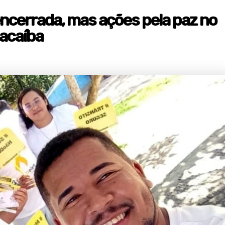
cerrada, mas ações pela paz no
Macaíba