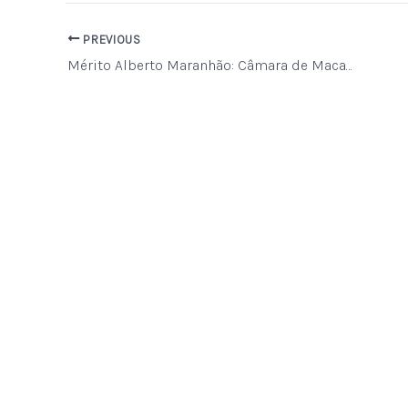
PREVIOUS
Mérito Alberto Maranhão: Câmara de Macaíba aprova homenagem ao empresário Luiz Antônio Lacerda