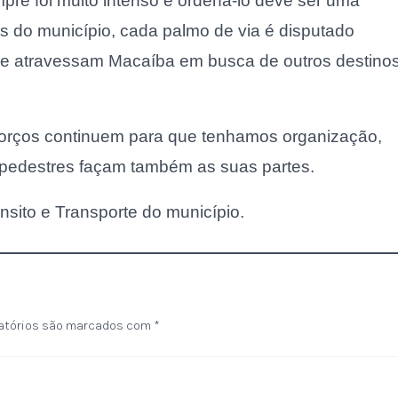
mpre foi muito intenso e ordená-lo deve ser uma
s do município, cada palmo de via é disputado
e atravessam Macaíba em busca de outros destinos
orços continuem para que tenhamos organização,
e pedestres façam também as suas partes.
sito e Transporte do município.
atórios são marcados com
*