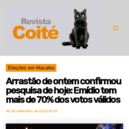
Ir
para
o
conteúdo
Main
Men
Eleições em Macaiba
Arrastão de ontem confirmou
pesquisa de hoje: Emídio tem
mais de 70% dos votos válidos
30 de setembro de 2024 10:05