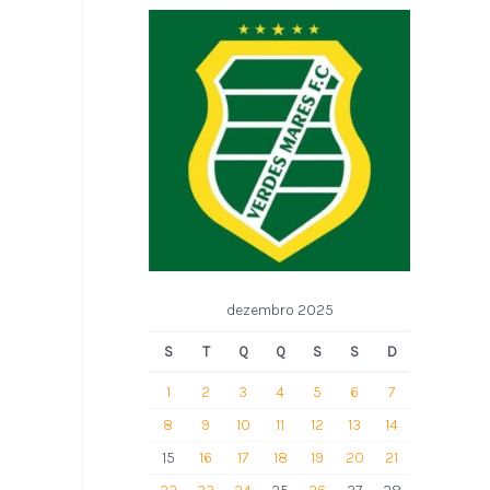
dezembro 2025
S
T
Q
Q
S
S
D
1
2
3
4
5
6
7
8
9
10
11
12
13
14
15
16
17
18
19
20
21