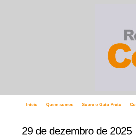
Ir
para
o
conteúdo
Início
Quem somos
Sobre o Gato Preto
Co
29 de dezembro de 2025