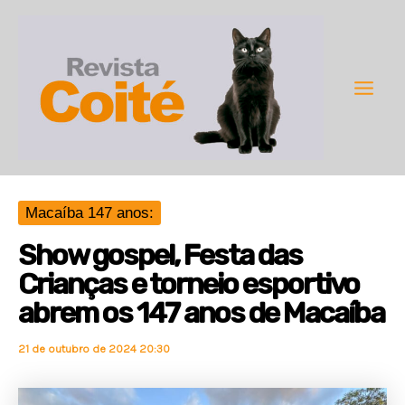
Ir
para
o
conteúdo
Main
Men
Macaíba 147 anos:
Show gospel, Festa das
Crianças e torneio esportivo
abrem os 147 anos de Macaíba
21 de outubro de 2024 20:30